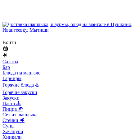
Войти
Салаты
Бар
Блюда на мангале
Гарниры
Горячие блюда ♨️
Горячие закуски
Закуски
Паста 🍝
Пицца 🍕
Сет из шашлыка
Стейки 🥩
Супы
Хачапури
Хинкали