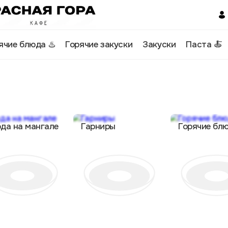
ячие блюда ♨️
Горячие закуски
Закуски
Паста 🍝
да на мангале
Гарниры
Горячие блю