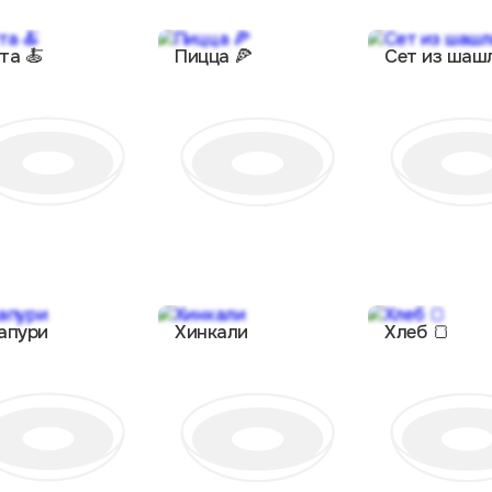
та 🍝
Пицца 🍕
Сет из шаш
апури
Хинкали
Хлеб 🍞