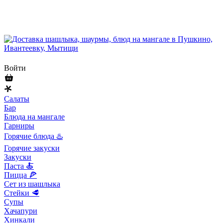
Войти
Салаты
Бар
Блюда на мангале
Гарниры
Горячие блюда ♨️
Горячие закуски
Закуски
Паста 🍝
Пицца 🍕
Сет из шашлыка
Стейки 🥩
Супы
Хачапури
Хинкали